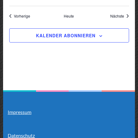
Veranstaltungen
Veranst
Vorherige
Heute
Nächste
KALENDER ABONNIEREN
Impressum
Datenschutz