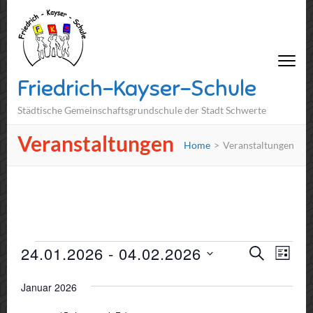
Friedrich-Kayser-Schule
Städtische Gemeinschaftsgrundschule der Stadt Schwerte
Veranstaltungen
Home
>
Veranstaltungen
Veranstaltungen
Veranst
24.01.2026
 - 
04.02.2026
Vera
SUCHE
LISTE
Suche
Ansi
Datum
Januar 2026
und
Navi
wählen.
Ansichte