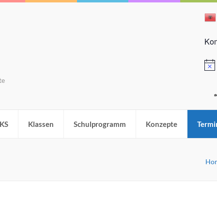
Kom
Hinw
te
KS
Klassen
Schulprogramm
Konzepte
Termi
Ho