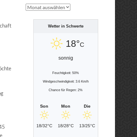
Archiv
chaft
Wetter in Schwerte
18°
C
sonnig
öchte
Feuchtigkeit: 50%
Windgeschwindigkeit: 3.6 Km/h
Chance für Regen: 2%
og
Son
Mon
Die
18/32°C
18/28°C
13/25°C
 45
ie