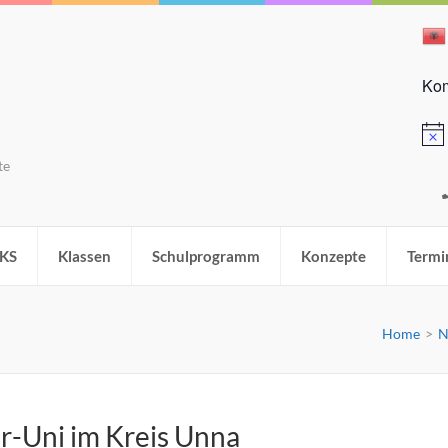
Kom
Hinw
te
KS
Klassen
Schulprogramm
Konzepte
Termi
Home
>
N
r-Uni im Kreis Unna