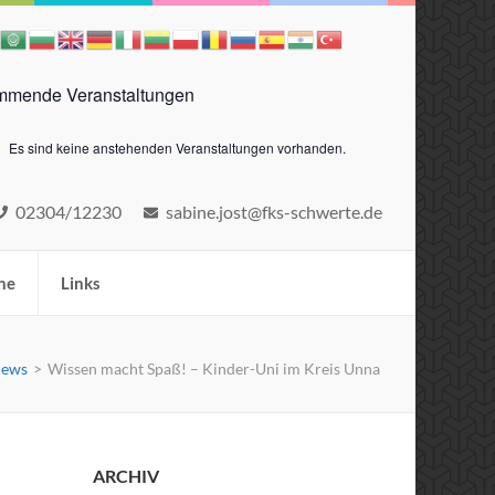
mende Veranstaltungen
Es sind keine anstehenden Veranstaltungen vorhanden.
eis
02304/12230
sabine.jost@fks-schwerte.de
ne
Links
ews
>
Wissen macht Spaß! – Kinder-Uni im Kreis Unna
ARCHIV