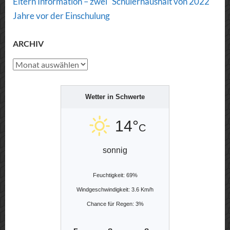
Post
Eltern Information – zwei
Schülerhaushalt von 2022
Navigation
Jahre vor der Einschulung
ARCHIV
Archiv
Wetter in Schwerte
14°
C
sonnig
Feuchtigkeit: 69%
Windgeschwindigkeit: 3.6 Km/h
Chance für Regen: 3%