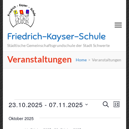
Friedrich-Kayser-Schule
Städtische Gemeinschaftsgrundschule der Stadt Schwerte
Veranstaltungen
Home
>
Veranstaltungen
Veranstaltungen
Veranst
23.10.2025
 - 
07.11.2025
Vera
SUCHE
LISTE
Suche
Ansi
Datum
Oktober 2025
und
Navi
wählen.
Ansichte