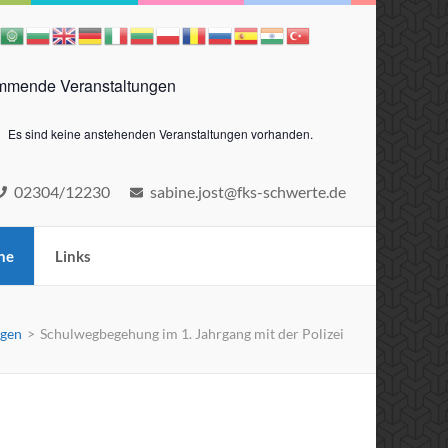
mende Veranstaltungen
Es sind keine anstehenden Veranstaltungen vorhanden.
eis
02304/12230
sabine.jost@fks-schwerte.de
ne
Links
ngen
>
Schulwegbegehung im 1. Jahrgang mit der Polizei