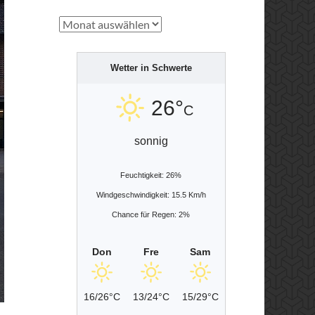
Archiv
Wetter in Schwerte
26°
C
sonnig
Feuchtigkeit: 26%
Windgeschwindigkeit: 15.5 Km/h
Chance für Regen: 2%
Don
Fre
Sam
16/26°C
13/24°C
15/29°C