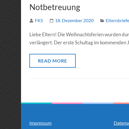
Notbetreuung
FKS
18. Dezember 2020
Elternbrief
Liebe Eltern! Die Weihnachtsferien wurden dur
verlängert. Der erste Schultag im kommenden J
READ MORE
Impressum
Datens