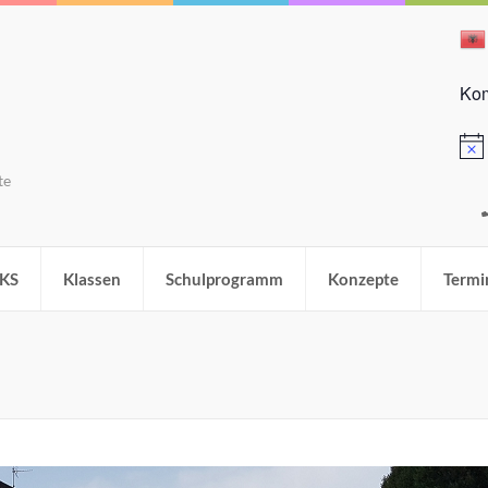
Kom
Hinw
te
KS
Klassen
Schulprogramm
Konzepte
Termi