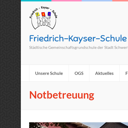
Friedrich-Kayser-Schule
Städtische Gemeinschaftsgrundschule der Stadt Schwer
Unsere Schule
OGS
Aktuelles
F
Notbetreuung