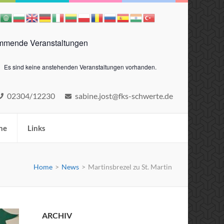
mende Veranstaltungen
Es sind keine anstehenden Veranstaltungen vorhanden.
eis
02304/12230
sabine.jost@fks-schwerte.de
ne
Links
Home
>
News
>
Martinsbrezel zu St. Martin
ARCHIV