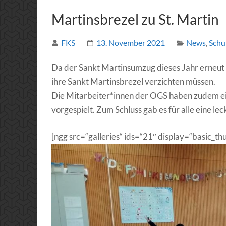
Martinsbrezel zu St. Martin
FKS
13. November 2021
News
,
Schu
Da der Sankt Martinsumzug dieses Jahr erneut au
ihre Sankt Martinsbrezel verzichten müssen.
Die Mitarbeiter*innen der OGS haben zudem ein
vorgespielt. Zum Schluss gab es für alle eine lec
[ngg src=“galleries“ ids=“21″ display=“basic_