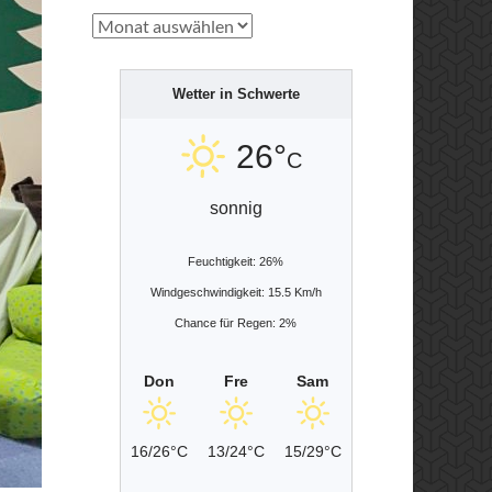
Archiv
Wetter in Schwerte
26°
C
sonnig
Feuchtigkeit: 26%
Windgeschwindigkeit: 15.5 Km/h
Chance für Regen: 2%
Don
Fre
Sam
16/26°C
13/24°C
15/29°C