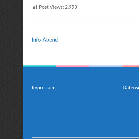
Post Views:
2.953
Post
Info-Abend
Navigation
Impressum
Datens