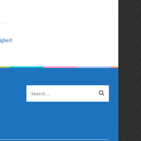
igkeit
Search
for: