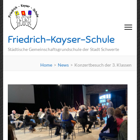
Friedrich-Kayser-Schule
Städtische Gemeinschaftsgrundschule der Stadt Schwerte
Home
>
News
>
Konzertbesuch der 3. Klassen