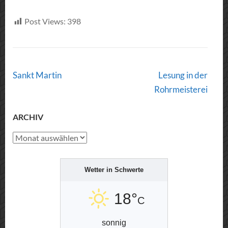
Post Views:
398
Post
Sankt Martin
Lesung in der
Navigation
Rohrmeisterei
ARCHIV
Archiv
Wetter in Schwerte
18°
C
sonnig