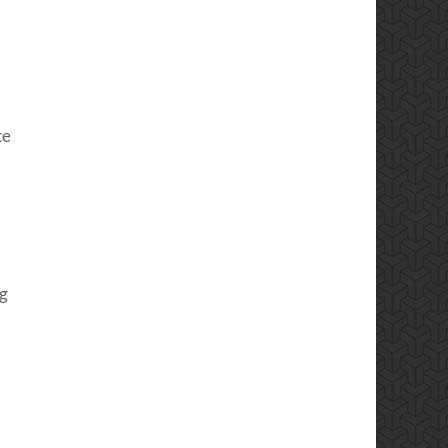
te
ng