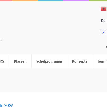
Kom
Hinw
te
KS
Klassen
Schulprogramm
Konzepte
Termi
eln 2026