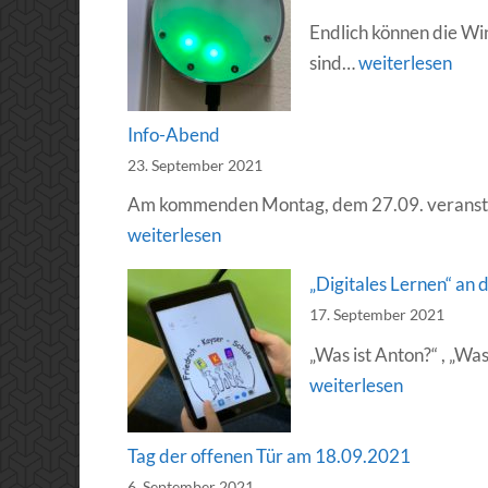
Endlich können die Wi
Grünes
sind…
weiterlesen
Licht
für
Info-Abend
gute
23. September 2021
Luft
Am kommenden Montag, dem 27.09. veranstalt
weiterlesen
„Digitales Lernen“ an 
17. September 2021
„Was ist Anton?“ , „Wa
weiterlesen
Tag der offenen Tür am 18.09.2021
6. September 2021