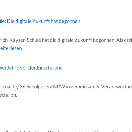
le: Die digitale Zukunft hat begonnen
rich-Kayser-Schule hat die digitale Zukunft begonnen. Als ers
riedrich-
eiterlesen
ayser-
chule:
wei Jahre vor der Einschulung
ie
igitale
tern nach § 36 Schulgesetz NRW in gemeinsamer Verantwortu
ukunft
schulen.
at
egonnen