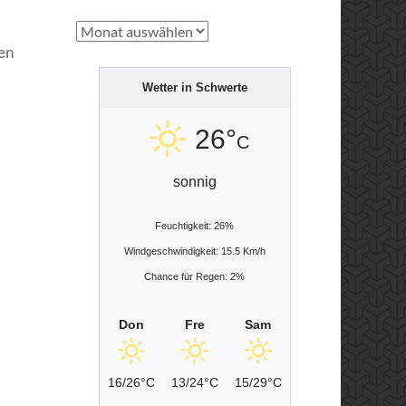
Archiv
gen
Wetter in Schwerte
26°
C
sonnig
Feuchtigkeit: 26%
Windgeschwindigkeit: 15.5 Km/h
Chance für Regen: 2%
Don
Fre
Sam
16/26°C
13/24°C
15/29°C