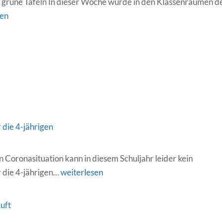
grüne Tafeln In dieser Woche wurde in den Klassenräumen d
sen
 die 4-jährigen
 Coronasituation kann in diesem Schuljahr leider kein
Informationsabend
 die 4-jährigen…
weiterlesen
für
die
Luft
4-