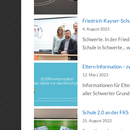
Friedrich-Kayser-Schu
4. August 2023
Schwerte. In der Fried
F
Schule in Schwerte…
w
K
S
Eltern Information – z
D
12. März 2023
d
Informationen für El
Z
aller Schwerter Grund
h
b
Schule 2.0 an der FKS
25. August 2022