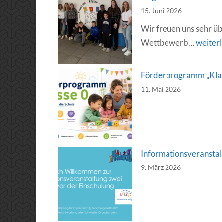
15. Juni 2026
Wir freuen uns sehr üb
Sieger
Wettbewerb…
weiter
beim
Stadtr
Förderprogramm „Klas
2026
11. Mai 2026
Informationsveranstal
9. März 2026