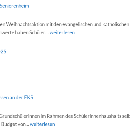
 Seniorenheim
gen Weihnachtsaktion mit den evangelischen und katholischen
Weihnachtsbesuch
hwerte haben Schüler…
weiterlesen
im
Seniorenheim
025
sen an der FKS
Grundschülerinnen im Rahmen des Schülerinnenhaushalts sel
Demokratie
in Budget von…
weiterlesen