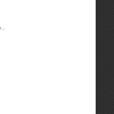
Aus
er…
„Frieks“
wird
„FrOGS“