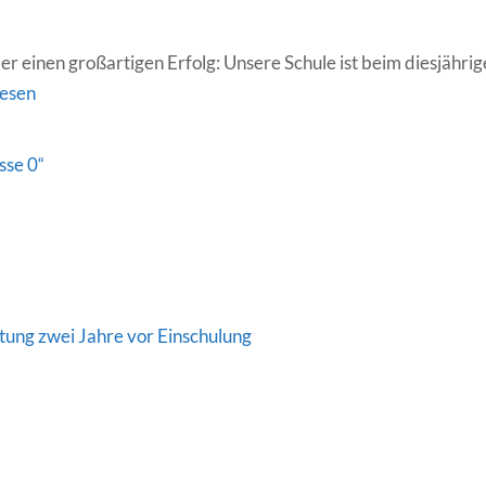
er einen großartigen Erfolg: Unsere Schule ist beim diesjähri
lesen
adeln
se 0“
tung zwei Jahre vor Einschulung