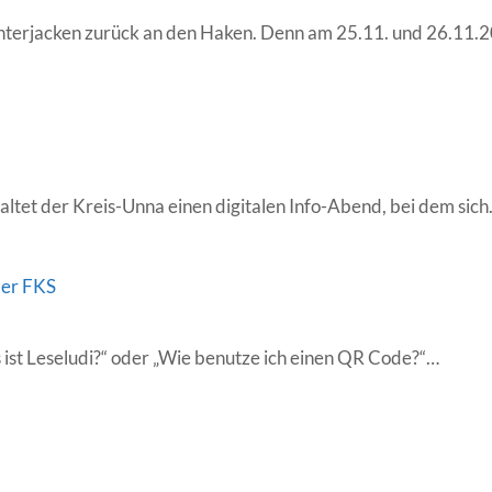
jährigen
nterjacken zurück an den Haken. Denn am 25.11. und 26.11.
et der Kreis-Unna einen digitalen Info-Abend, bei dem sic
der FKS
„Digit
s ist Leseludi?“ oder „Wie benutze ich einen QR Code?“…
Lerne
an
der
FKS