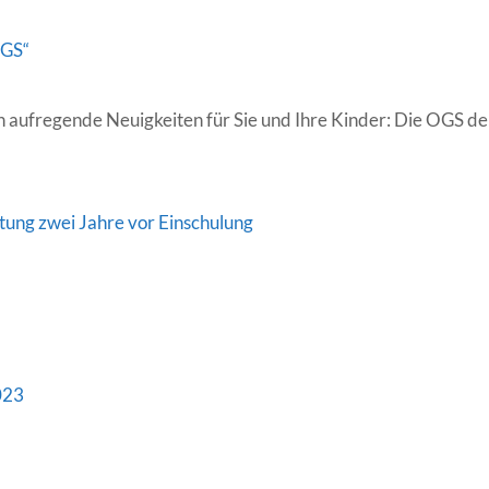
zum
Anfassen
OGS“
an
der
en aufregende Neuigkeiten für Sie und Ihre Kinder: Die OGS d
FKS
tung zwei Jahre vor Einschulung
023