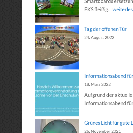
Smartboards ersetzen 
Schule
FKS fleißig…
weiterle
2.0
an
Tag der offenen Tür
der
24. August 2022
FKS
Informationsabend für
18. März 2022
Aufgrund der aktuellen
Informationsabend für
Grünes Licht für gute 
26. November 2021