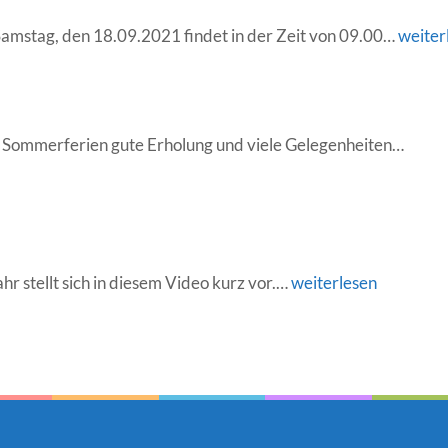
Tag
Samstag, den 18.09.2021 findet in der Zeit von 09.00…
weiter
der
offene
Tür
Somm
n Sommerferien gute Erholung und viele Gelegenheiten…
am
18.09
Vorfreude
r stellt sich in diesem Video kurz vor.…
weiterlesen