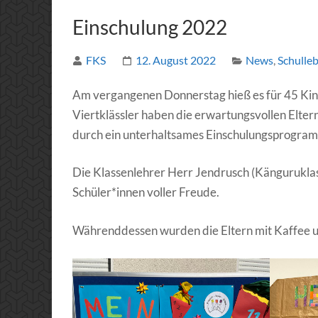
Einschulung 2022
FKS
12. August 2022
News
,
Schulle
Am vergangenen Donnerstag hieß es für 45 Kind
Viertklässler haben die erwartungsvollen Eltern
durch ein unterhaltsames Einschulungsprogram
Die Klassenlehrer Herr Jendrusch (Känguruklas
Schüler*innen voller Freude.
Währenddessen wurden die Eltern mit Kaffee u