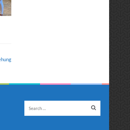
ehung
Search
for: