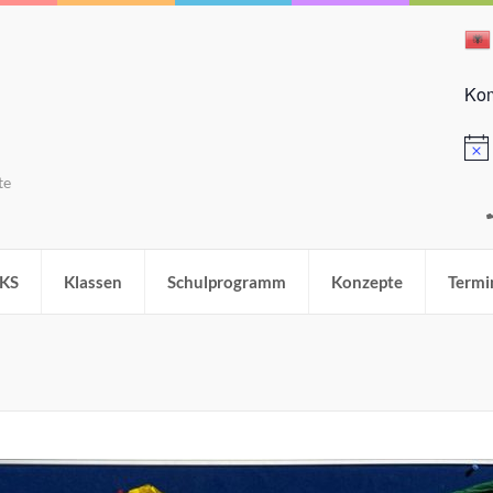
Kom
Hinw
te
KS
Klassen
Schulprogramm
Konzepte
Termi