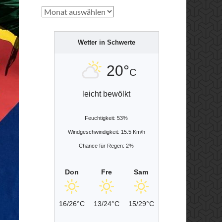
Archiv
Wetter in Schwerte
20°
C
leicht bewölkt
Feuchtigkeit: 53%
Windgeschwindigkeit: 15.5 Km/h
Chance für Regen: 2%
Don
Fre
Sam
16/26°C
13/24°C
15/29°C