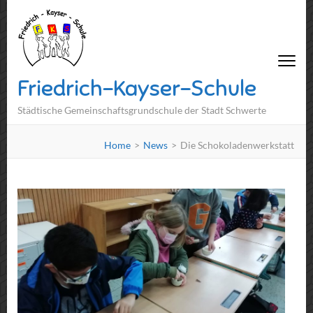
Friedrich-Kayser-Schule
Städtische Gemeinschaftsgrundschule der Stadt Schwerte
Home
>
News
>
Die Schokoladenwerkstatt