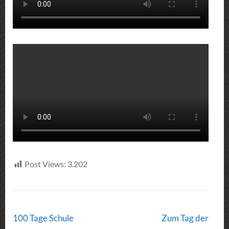
Post Views:
3.202
Post
100 Tage Schule
Zum Tag der