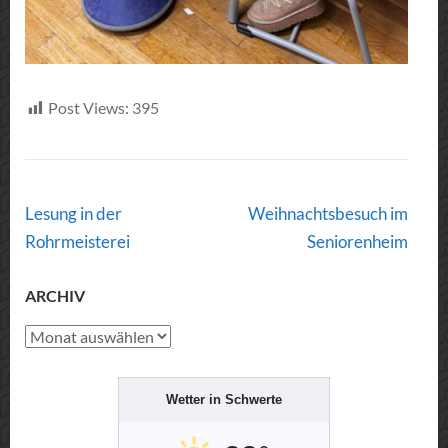
Post Views:
395
Post
Lesung in der
Weihnachtsbesuch im
Navigation
Rohrmeisterei
Seniorenheim
ARCHIV
Archiv
Wetter in Schwerte