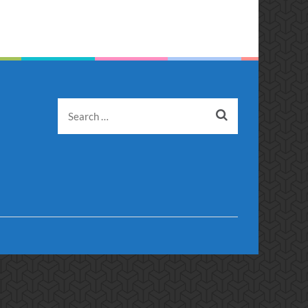
Search
for: