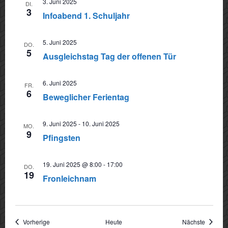
3. Juni 2025
DI.
Navigat
3
Infoabend 1. Schuljahr
5. Juni 2025
DO.
5
Ausgleichstag Tag der offenen Tür
6. Juni 2025
FR.
6
Beweglicher Ferientag
9. Juni 2025
-
10. Juni 2025
MO.
9
Pfingsten
19. Juni 2025 @ 8:00
-
17:00
DO.
19
Fronleichnam
Veranstaltungen
Veranst
Vorherige
Heute
Nächste