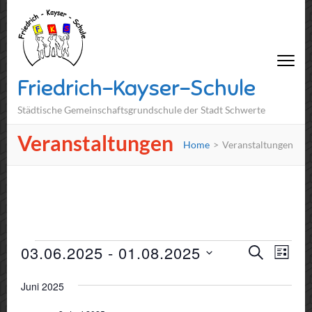
Friedrich-Kayser-Schule
Städtische Gemeinschaftsgrundschule der Stadt Schwerte
Veranstaltungen
Home
>
Veranstaltungen
Veranstaltungen
Veranst
03.06.2025
 - 
01.08.2025
Vera
SUCHE
LISTE
Suche
Ansi
Datum
Juni 2025
und
Navi
wählen.
Ansichte