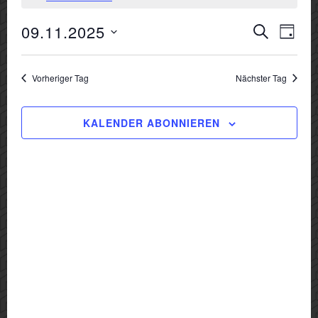
November
Veranst
09.11.2025
Vera
SUCHE
2025
TAG
Suche
Ansi
Datum
und
Navi
wählen.
Vorheriger Tag
Nächster Tag
Ansichte
Navigat
KALENDER ABONNIEREN